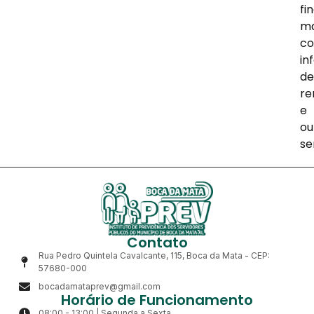
fi
m
co
in
de
re
e
ou
se
Contato
Rua Pedro Quintela Cavalcante, 115, Boca da Mata - CEP:
57680-000
bocadamataprev@gmail.com
Horário de Funcionamento
08:00 - 13:00 | Segunda a Sexta