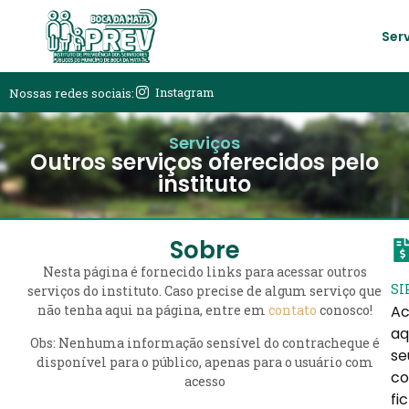
Ser
Instagram
Nossas redes sociais:
Serviços
Outros serviços oferecidos pelo
instituto
Sobre
Nesta página é fornecido links para acessar outros
SI
serviços do instituto. Caso precise de algum serviço que
Ac
não tenha aqui na página, entre em
contato
conosco!
aq
Obs: Nenhuma informação sensível do contracheque é
se
disponível para o público, apenas para o usuário com
co
acesso
fi